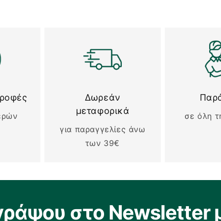
τροφές
Δωρεάν
Παρ
μεταφορικά
ερών
σε όλη τ
για παραγγελίες άνω
των 39€
γράψου στο Newsletter 