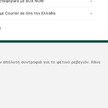
εταφορικά με BOX NOW
Sparkly
Xmas
Party
με Courier σε όλη την Ελλάδα
!
 απόλυτη συντροφιά για το φετινό ρεβεγιόν. Κάνε