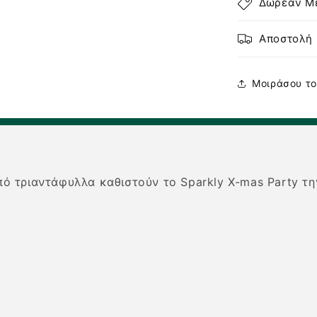
Δωρεάν Μ
Sparkly
Xmas
Party
Αποστολή 
Μοιράσου το
 τριαντάφυλλα καθιστούν το Sparkly X-mas Party την