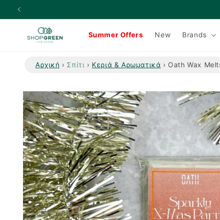
μετάβαση
στο
περιεχόμενο
Summer Offers
New
Brands
Αρχική
›
Σπίτι
›
Κεριά & Αρωματικά
›
Oath Wax Melt
Μετάβαση
στις
πληροφορίες
προϊόντος