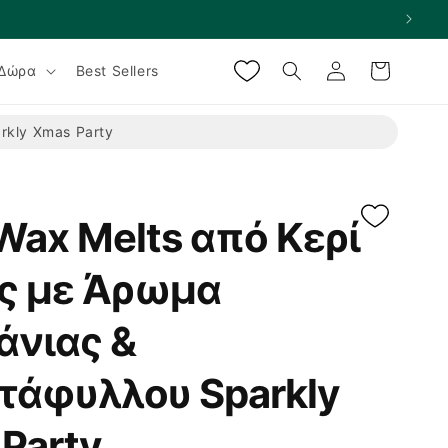
Σύνδεση
Καλάθι
Δώρα
Best Sellers
rkly Xmas Party
Wax Melts από Κερί
ς με Άρωμα
άνιας &
τάφυλλου Sparkly
Party