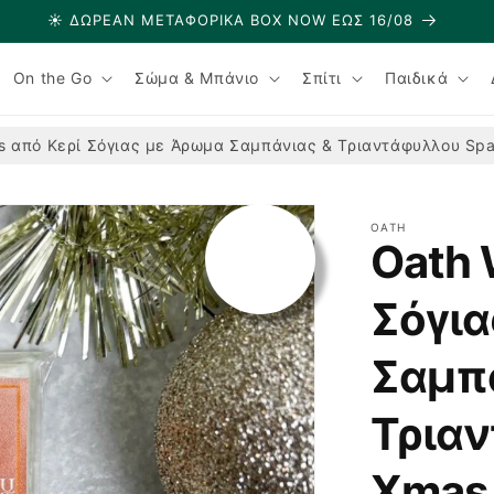
☀️ ΔΩΡΕΑΝ ΜΕΤΑΦΟΡΙΚΑ BOX NOW ΕΩΣ 16/08
On the Go
Σώμα & Μπάνιο
Σπίτι
Παιδικά
s από Κερί Σόγιας με Άρωμα Σαμπάνιας & Τριαντάφυλλου Spa
OATH
Oath 
Σόγια
Σαμπ
Τριαν
Xmas 