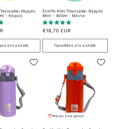
s Παγουράκι Θερμός
Ecolife Kids Παγουράκι Θερμός
ml - Κίτρινο
Mint - 400ml - Μέντα
UR
Κανονική
€18,70 EUR
τιμή
κη στο καλάθι
Προσθήκη στο καλάθι
⏰Μένει ένα μόνο!