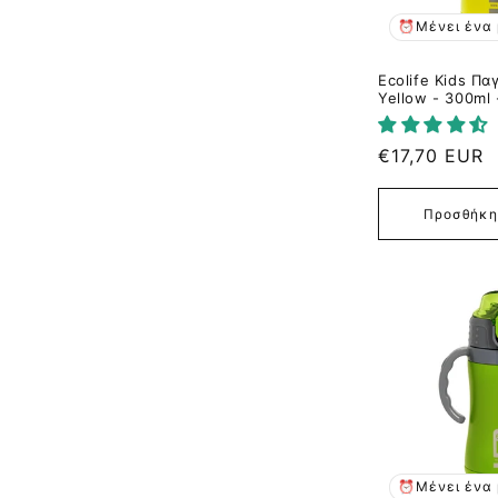
⏰Μένει ένα 
Ecolife Kids Π
Yellow - 300ml 
Κανονική
€17,70 EUR
τιμή
Προσθήκη
⏰Μένει ένα 