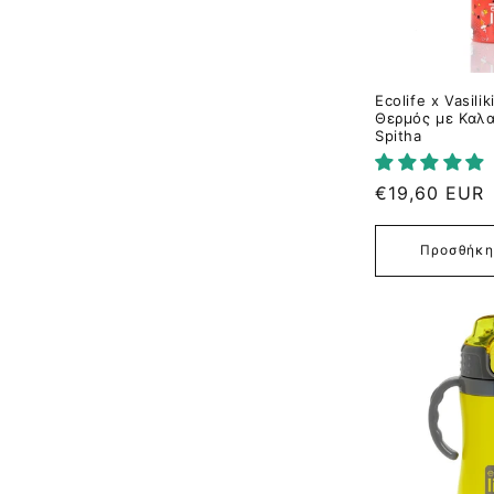
Ecolife x Vasili
Θερμός με Καλα
Spitha
Κανονική
€19,60 EUR
τιμή
Προσθήκη