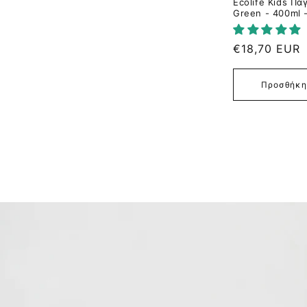
Ecolife Kids Π
Green - 400ml 
Κανονική
€18,70 EUR
τιμή
Προσθήκη