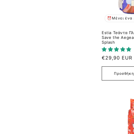
⏰Μένει ένα 
Estia Τσάντα Π
Save the Aegean
Splash
Κανονική
€29,90 EUR
τιμή
Προσθήκη