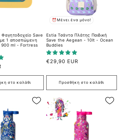
⏰Μένει ένα μόνο!
ό Φαγητοδοχείο Save
Estia Τσάντα Πλάτης Παιδική
 με 1 αποσπώμενη
Save the Aegean - 10lt - Ocean
 900 ml - Fortress
Buddies
Κανονική
€29,90 EUR
R
τιμή
κη στο καλάθι
Προσθήκη στο καλάθι