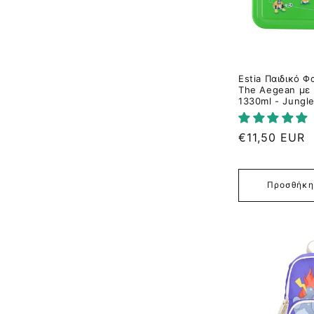
Estia Παιδικό 
The Aegean με 
1330ml - Jungle
Κανονική
€11,50 EUR
τιμή
Προσθήκη