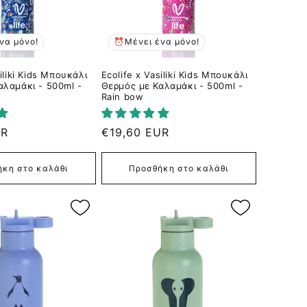
να μόνο!
⏰Μένει ένα μόνο!
siliki Kids Μπουκάλι
Ecolife x Vasiliki Kids Μπουκάλι
αλαμάκι - 500ml -
Θερμός με Καλαμάκι - 500ml -
Rain bow
UR
Κανονική
€19,60 EUR
τιμή
κη στο καλάθι
Προσθήκη στο καλάθι