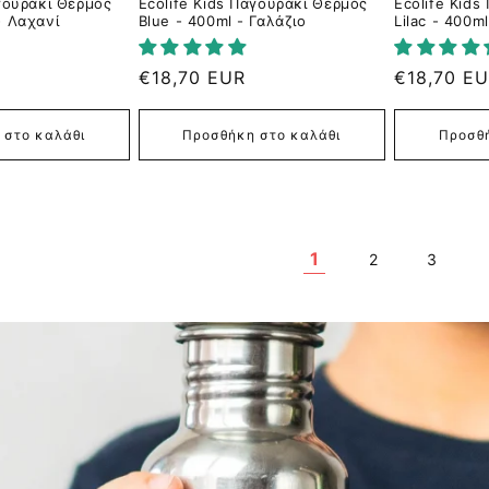
αγουράκι Θερμός
Ecolife Kids Παγουράκι Θερμός
Ecolife Kid
- Λαχανί
Blue - 400ml - Γαλάζιο
Lilac - 400ml
Κανονική
€18,70 EUR
Κανονική
€18,70 E
τιμή
τιμή
 στο καλάθι
Προσθήκη στο καλάθι
Προσθή
1
2
3