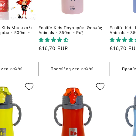
ki Kids Μπουκάλι
Ecolife Kids Παγουράκι Θερμός
Ecolife Kid
μάκι - 500ml -
Animals - 350ml - Ροζ
Animals - 35
Κανονική
€16,70 EUR
Κανονική
€16,70 E
τιμή
τιμή
 στο καλάθι
Προσθήκη στο καλάθι
Προσθή