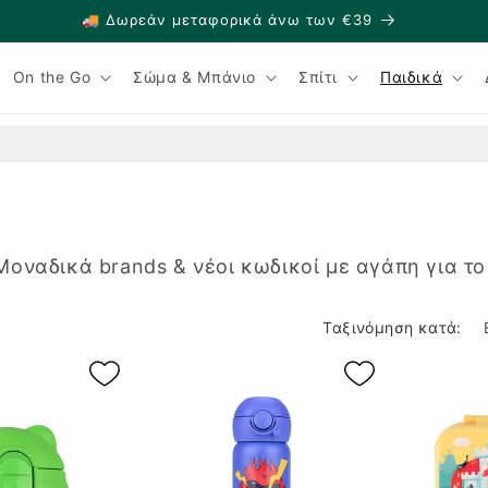
🚚 Δωρεάν μεταφορικά άνω των €39
On the Go
Σώμα & Μπάνιο
Σπίτι
Παιδικά
οναδικά brands & νέοι κωδικοί με αγάπη για το
Ταξινόμηση κατά: