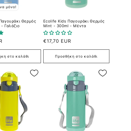
να μόνο!
s Παγουράκι Θερμός
Ecolife Kids Παγουράκι Θερμός
 - Γαλάζιο
Mint - 300ml - Μέντα
R
Κανονική
€17,70 EUR
τιμή
κη στο καλάθι
Προσθήκη στο καλάθι