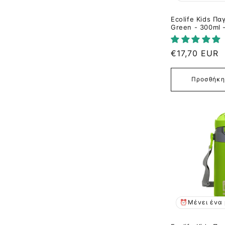
Ecolife Kids Π
Green - 300ml 
Κανονική
€17,70 EUR
τιμή
Προσθήκη
⏰Μένει ένα 