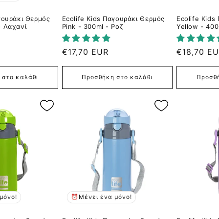
αγουράκι Θερμός
Ecolife Kids Παγουράκι Θερμός
Ecolife Kid
- Λαχανί
Pink - 300ml - Ροζ
Yellow - 400
Κανονική
€17,70 EUR
Κανονική
€18,70 E
τιμή
τιμή
 στο καλάθι
Προσθήκη στο καλάθι
Προσθή
μόνο!
⏰Μένει ένα μόνο!