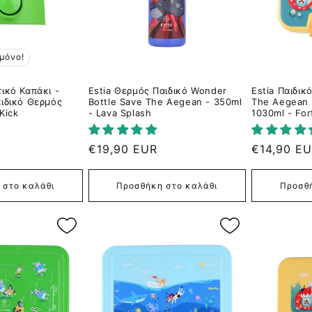
μόνο!
ικό Καπάκι -
Estia Θερμός Παιδικό Wonder
Estia Παιδικ
αιδικό Θερμός
Bottle Save The Aegean - 350ml
The Aegean 
Kick
- Lava Splash
1030ml - For
Κανονική
€19,90 EUR
Κανονική
€14,90 E
τιμή
τιμή
 στο καλάθι
Προσθήκη στο καλάθι
Προσθή