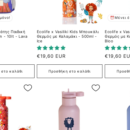
μόνο!
⏰Μένει έ
λάτης Παιδική
Ecolife x Vasiliki Kids Μπουκάλι
Ecolife x Va
 - 10lt - Lava
Θερμός με Καλαμάκι - 500ml -
Θερμός με Κ
Ice
Bloo
Κανονική
€19,60 EUR
Κανονική
€19,60 E
τιμή
τιμή
 στο καλάθι
Προσθήκη στο καλάθι
Προσθή