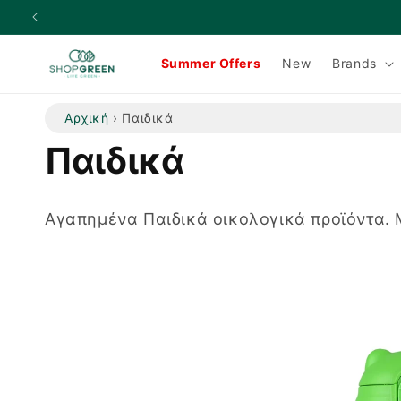
μετάβαση
στο
περιεχόμενο
Summer Offers
New
Brands
Αρχική
›
Παιδικά
Σ
Παιδικά
υ
Αγαπημένα Παιδικά οικολογικά προϊόντα. Μ
λ
λ
ο
γ