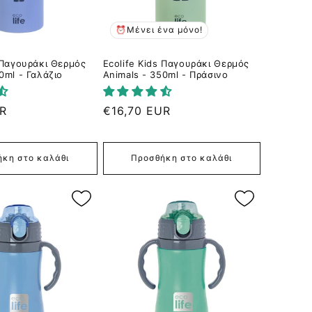
⏰Μένει ένα μόνο!
s Παγουράκι Θερμός
Ecolife Kids Παγουράκι Θερμός
0ml - Γαλάζιο
Animals - 350ml - Πράσινο
UR
Κανονική
€16,70 EUR
τιμή
κη στο καλάθι
Προσθήκη στο καλάθι