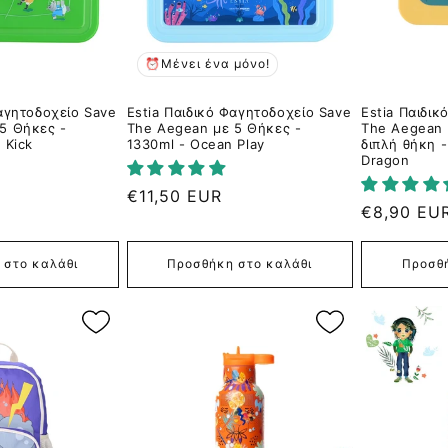
⏰Μένει ένα μόνο!
Φαγητοδοχείο Save
Estia Παιδικό Φαγητοδοχείο Save
Estia Παιδικ
5 Θήκες -
The Aegean με 5 Θήκες -
The Aegean
 Kick
1330ml - Ocean Play
διπλή θήκη -
Dragon
Κανονική
€11,50 EUR
Κανονική
€8,90 EU
τιμή
τιμή
 στο καλάθι
Προσθήκη στο καλάθι
Προσθή