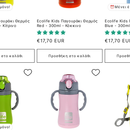
μόνο!
⏰Μένει έ
αγουράκι Θερμός
Ecolife Kids Παγουράκι Θερμός
Ecolife Kid
- Κίτρινο
Red - 300ml - Κόκκινο
Blue - 300ml
Κανονική
€17,70 EUR
Κανονική
€17,70 EU
τιμή
τιμή
 στο καλάθι
Προσθήκη στο καλάθι
Προσθή
μόνο!