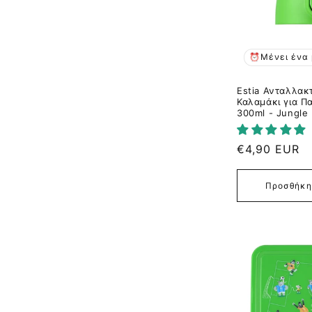
ή
:
⏰Μένει ένα 
Estia Ανταλλακτ
Καλαμάκι για Π
300ml - Jungle 
Κανονική
€4,90 EUR
τιμή
Προσθήκη