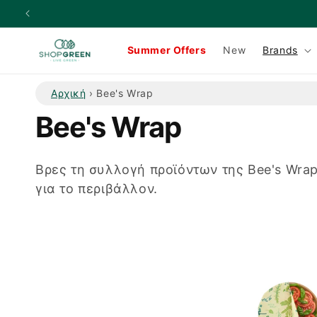
μετάβαση
στο
περιεχόμενο
Summer Offers
New
Brands
Αρχική
›
Bee's Wrap
Σ
Bee's Wrap
υ
Βρες τη συλλογή προϊόντων της Bee's Wrap
για το περιβάλλον.
λ
λ
ο
γ