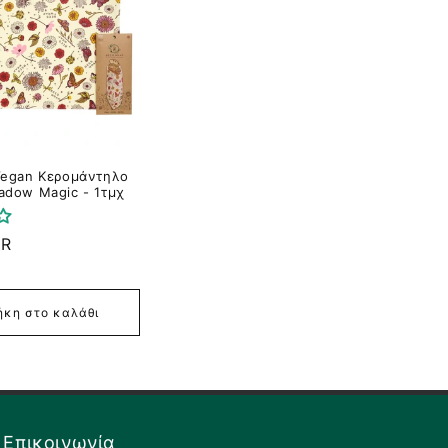
Vegan Κερομάντηλο
adow Magic - 1τμχ
UR
κη στο καλάθι
✕
Επικοινωνία