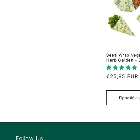
ή
:
Bee’s Wrap Veg
Herb Garden - 
Κανονική
€25,85 EUR
τιμή
Προσθήκη
Follow Us