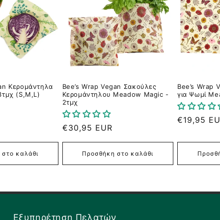
an Κερομάντηλα
Bee’s Wrap Vegan Σακούλες
Bee’s Wrap 
3τμχ (S,M,L)
Κερομάντηλου Meadow Magic -
για Ψωμί Me
2τμχ
Κανονική
€19,95 E
Κανονική
€30,95 EUR
τιμή
τιμή
 στο καλάθι
Προσθήκη στο καλάθι
Προσθή
Εξυπηρέτηση Πελατών