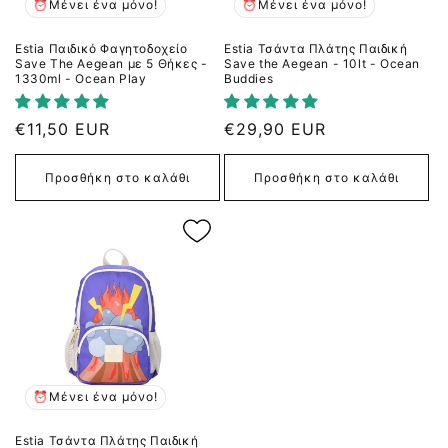
⏰Μένει ένα μόνο!
⏰Μένει ένα μόνο!
Estia Παιδικό Φαγητοδοχείο
Estia Τσάντα Πλάτης Παιδική
Save The Aegean με 5 Θήκες -
Save the Aegean - 10lt - Ocean
1330ml - Ocean Play
Buddies
Κανονική
€11,50 EUR
Κανονική
€29,90 EUR
τιμή
τιμή
Προσθήκη στο καλάθι
Προσθήκη στο καλάθι
⏰Μένει ένα μόνο!
Estia Τσάντα Πλάτης Παιδική