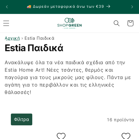
μετάβαση
🚚 Δωρεάν μεταφορικά άνω των €39
🏠
στο
περιεχόμενο
Καλάθι
Αρχική
›
Estia Παιδικά
Σ
Estia Παιδικά
υ
Ανακάλυψε όλα τα νέα παιδικά σχέδια από την
λ
Estia Home Art! Νέες τσάντες, θερμός και
παγούρια για τους μικρούς μας φίλους. Πάντα με
λ
αγάπη για το περιβάλλον και τις ελληνικές
θάλασσές!
ο
γ
ή
Φίλτρα
16 προϊόντα
: