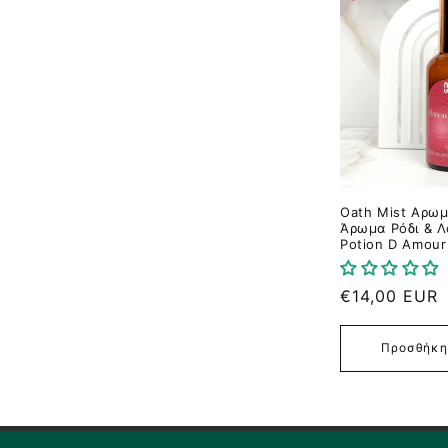
γ
ή
:
Oath Mist Αρω
Άρωμα Ρόδι & 
Potion D Amour
Κανονική
€14,00 EUR
τιμή
Προσθήκη