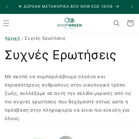
μετάβαση
☀️ ΔΩΡΕΑΝ ΜΕΤΑΦΟΡΙΚΑ BOX NOW ΕΩΣ 16/08
🏠
στο
περιεχόμενο
Καλάθι
Αρχική
›
Συχνές Ερωτήσεις
Συχνές Ερωτήσεις
Με σκοπό να συμπεριλάβουμε ολοένα και
περισσότερους ανθρώπους στον οικολογικό τρόπο
ζωής, συλλέξαμε σε αυτή την σελίδα μερικές από τις
πιο συχνές ερωτήσεις που δεχόμαστε ούτως ώστε η
πρόσβαση στην πληροφορία να είναι πιο εύκολη για
όλους.