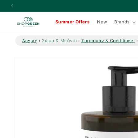
μετάβαση
στο
περιεχόμενο
Summer Offers
New
Brands
Αρχική
›
Σώμα & Μπάνιο
›
Σαμπουάν & Conditioner
Μετάβαση
στις
πληροφορίες
προϊόντος