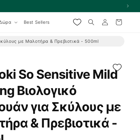
Σύνδεση
Καλάθι
Δώρα
Best Sellers
α Σκύλους με Μαλοτήρα & Πρεβιοτικά - 500ml
oki So Sensitive Mild
ing Βιολογικό
υάν για Σκύλους με
ήρα & Πρεβιοτικά -
l