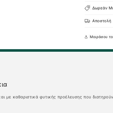
Μαλοτήρα
&amp;
Δωρεάν Με
Πρεβιοτικά
-
Αποστολή 
500ml
Μοιράσου το
κια
 και με καθαριστικά φυτικής προέλευσης που διατηρού