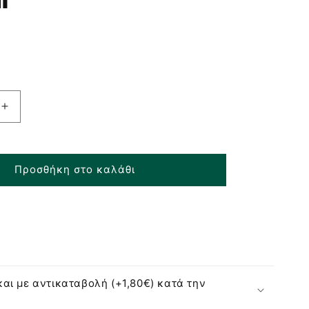
R
Αύξηση
ποσότητας
για
Koolooki
Προσθήκη στο καλάθι
So
Sensitive
Mild
&amp;
Caring
Βιολογικό
Σαμπουάν
για
αι με αντικαταβολή (+1,80€) κατά την
Σκύλους
με