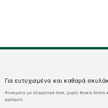
1
στο
βοηθητικό
παράθυρο
Για ευτυχισμένα και καθαρά σκυλά
Φτιαγμένο με εξαιρετικά ήπια, χωρίς θειικά άλατα
φραγμού.