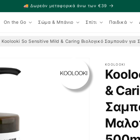
🚚 Δωρεάν μεταφορικά άνω των €39
On the Go
Σώμα & Μπάνιο
Σπίτι
Παιδικά
›
Koolooki So Sensitive Mild & Caring Βιολογικό Σαμπουάν γι
KOOLOOKI
Koolo
& Car
Σαμπο
Μαλοτ
500m