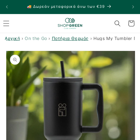
μετάβαση
🚚 Δωρεάν μεταφορικά άνω των €39
🏠
στο
περιεχόμενο
Καλάθι
Αρχική
›
On the Go
›
Ποτήρια Θερμός
›
Hugs My Tumbler Πο
Μετάβαση
στις
πληροφορίες
προϊόντος