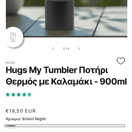
Άνοιγμα
Ά
μέσου
μ
1
2
από
1
/
14
στο
σ
βοηθητικό
β
παράθυρο
π
HUGS
Hugs My Tumbler Ποτήρι
Θερμός με Καλαμάκι - 900ml
Κανονική
€19,50 EUR
τιμή
Χρώμα:
Silent Night
Silent