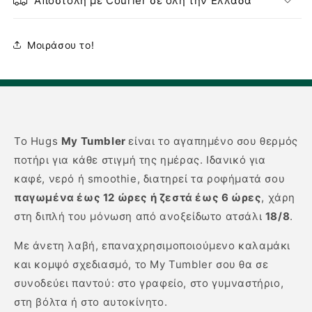
Αποστολή με Courier σε όλη την Ελλάδα
Μοιράσου το!
Το Hugs
My Tumbler
είναι το αγαπημένο σου θερμός
ποτήρι για κάθε στιγμή της ημέρας. Ιδανικό για
καφέ, νερό ή smoothie, διατηρεί τα ροφήματά σου
παγωμένα έως 12 ώρες ή ζεστά έως 6 ώρες
, χάρη
στη διπλή του μόνωση από ανοξείδωτο ατσάλι
18/8
.
Με άνετη λαβή, επαναχρησιμοποιούμενο καλαμάκι
και κομψό σχεδιασμό, το My Tumbler σου θα σε
συνοδεύει παντού: στο γραφείο, στο γυμναστήριο,
στη βόλτα ή στο αυτοκίνητο.