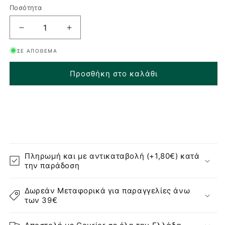
Pure
Ποσότητα
Night
Feel
Μείωση
Αύξηση
ποσότητας
ποσότητας
ΣΕ ΑΠΌΘΕΜΑ
για
για
Hugs
Hugs
Προσθήκη στο καλάθι
My
My
Tumbler
Tumbler
Ποτήρι
Ποτήρι
Θερμός
Θερμός
με
με
Καλαμάκι
Καλαμάκι
-
-
900ml
900ml
Πληρωμή και με αντικαταβολή (+1,80€) κατά
την παράδοση
Δωρεάν Μεταφορικά για παραγγελίες άνω
των 39€