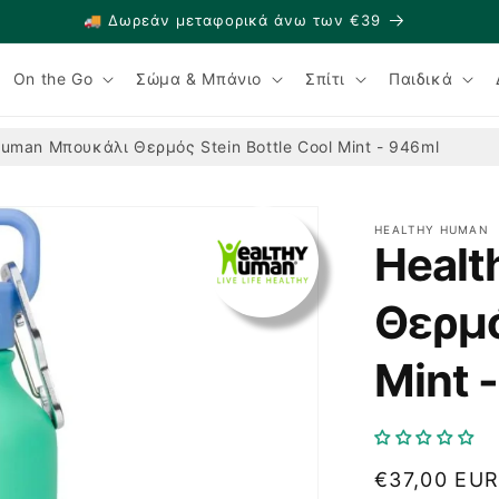
🚚 Δωρεάν μεταφορικά άνω των €39
On the Go
Σώμα & Μπάνιο
Σπίτι
Παιδικά
Human Μπουκάλι Θερμός Stein Bottle Cool Mint - 946ml
HEALTHY HUMAN
Heal
Θερμό
Mint 
Κανονική
€37,00 EU