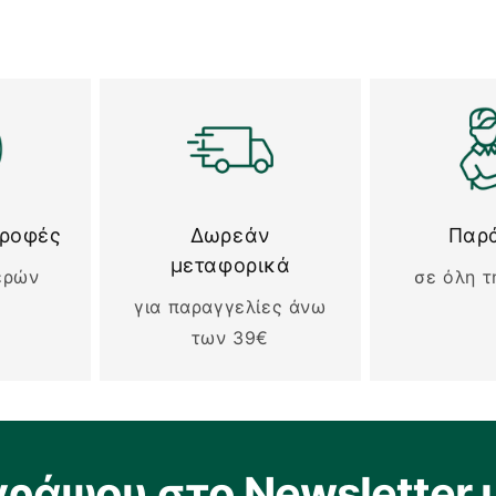
τροφές
Δωρεάν
Παρ
μεταφορικά
ερών
σε όλη τ
για παραγγελίες άνω
των 39€
γράψου στο Newsletter 