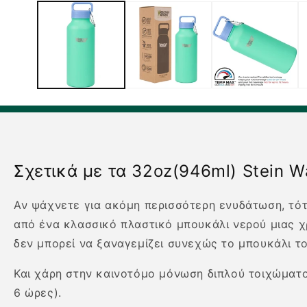
1
στο
βοηθητικό
παράθυρο
Σχετικά με τα 32oz(946ml) Stein Wa
Αν ψάχνετε για ακόμη περισσότερη ενυδάτωση, τότε
από ένα κλασσικό πλαστικό μπουκάλι νερού μιας χρ
δεν μπορεί να ξαναγεμίζει συνεχώς το μπουκάλι το
Και χάρη στην καινοτόμο μόνωση διπλού τοιχώματος
6 ώρες).