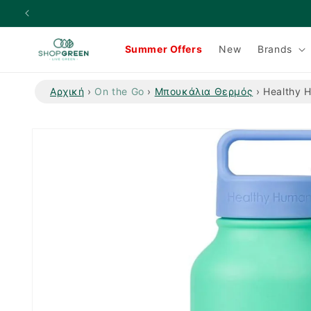
μετάβαση
στο
περιεχόμενο
Summer Offers
New
Brands
Αρχική
›
On the Go
›
Μπουκάλια Θερμός
›
Healthy 
Μετάβαση
στις
πληροφορίες
προϊόντος