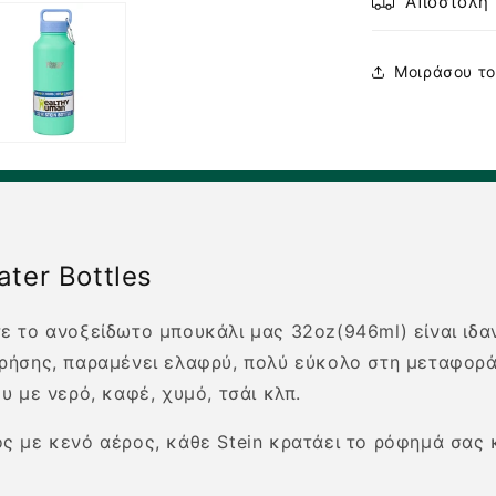
Αποστολή 
Μοιράσου το
ter Bottles
 το ανοξείδωτο μπουκάλι μας 32oz(946ml) είναι ιδανι
ήσης, παραμένει ελαφρύ, πολύ εύκολο στη μεταφορά κ
υ με νερό, καφέ, χυμό, τσάι κλπ.
 με κενό αέρος, κάθε Stein κρατάει το ρόφημά σας κ