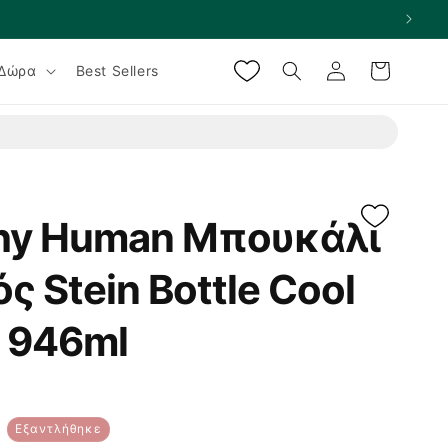
Σύνδεση
Καλάθι
Δώρα
Best Sellers
thy Human Μπουκάλι
ς Stein Bottle Cool
- 946ml
R
Εξαντλήθηκε