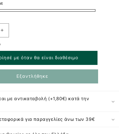
nt
Αύξηση
ποσότητας
Α
για
Healthy
οίησέ με όταν θα είναι διαθέσιμο
Human
Μπουκάλι
Θερμός
Εξαντλήθηκε
Stein
Bottle
Cool
Mint
αι με αντικαταβολή (+1,80€) κατά την
-
946ml
ταφορικά για παραγγελίες άνω των 39€