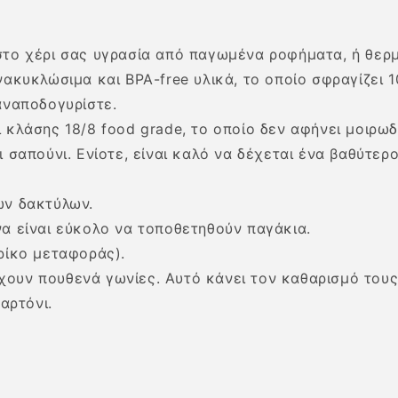
στο χέρι σας υγρασία από παγωμένα ροφήματα, ή θερ
νακυκλώσιμα και BPA-free υλικά, το οποίο σφραγίζει 
αναποδογυρίστε.
ι κλάσης 18/8 food grade, το οποίο δεν αφήνει μοιρω
 σαπούνι. Ενίοτε, είναι καλό να δέχεται ένα βαθύτερ
ων δακτύλων.
να είναι εύκολο να τοποθετηθούν παγάκια.
ρίκο μεταφοράς).
χουν πουθενά γωνίες. Αυτό κάνει τον καθαρισμό του
αρτόνι.