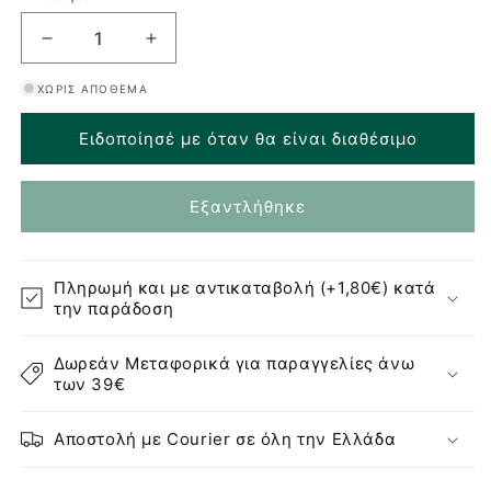
Μείωση
Αύξηση
ποσότητας
ποσότητας
ΧΩΡΊΣ ΑΠΌΘΕΜΑ
για
για
Haan
Haan
Ειδοποίησέ με όταν θα είναι διαθέσιμο
Refill
Refill
Ενυδατικό
Ενυδατικό
Αντισηπτικό
Αντισηπτικό
Εξαντλήθηκε
Χεριών
Χεριών
Mojito
Mojito
Splash
Splash
-
-
Πληρωμή και με αντικαταβολή (+1,80€) κατά
100ml
100ml
την παράδοση
Δωρεάν Μεταφορικά για παραγγελίες άνω
των 39€
Αποστολή με Courier σε όλη την Ελλάδα