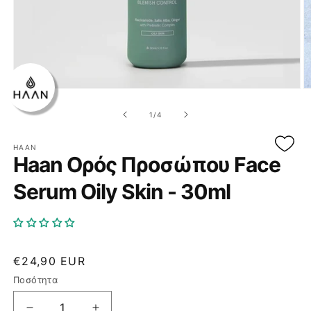
Άνοιγμα
Ά
μέσου
μ
1
2
από
1
/
4
στο
σ
βοηθητικό
β
παράθυρο
π
HAAN
Haan Ορός Προσώπου Face
Serum Oily Skin - 30ml
Κανονική
€24,90 EUR
τιμή
Ποσότητα