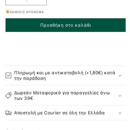
Μείωση
Αύξηση
ποσότητας
ποσότητας
ΧΑΜΗΛΌ ΑΠΌΘΕΜΑ
για
για
Haan
Haan
Προσθήκη στο καλάθι
Ορός
Ορός
Προσώπου
Προσώπου
Face
Face
Serum
Serum
Oily
Oily
Skin
Skin
-
-
30ml
30ml
Πληρωμή και με αντικαταβολή (+1,80€) κατά
την παράδοση
Δωρεάν Μεταφορικά για παραγγελίες άνω
των 39€
Αποστολή με Courier σε όλη την Ελλάδα