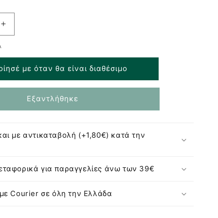
Αύξηση
ποσότητας
Α
για
Estia
οίησέ με όταν θα είναι διαθέσιμο
Παγοθήκη
Σιλικόνης
15
Εξαντλήθηκε
Θέσεων
-
Mint
αι με αντικαταβολή (+1,80€) κατά την
ταφορικά για παραγγελίες άνω των 39€
με Courier σε όλη την Ελλάδα