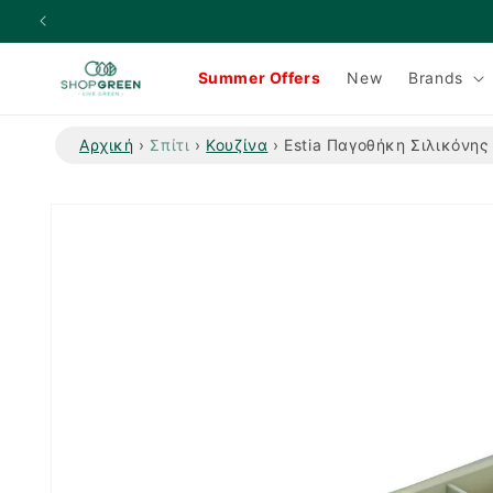
μετάβαση
στο
περιεχόμενο
Summer Offers
New
Brands
Αρχική
›
Σπίτι
›
Κουζίνα
›
Estia Παγοθήκη Σιλικόνης
Μετάβαση
στις
πληροφορίες
προϊόντος