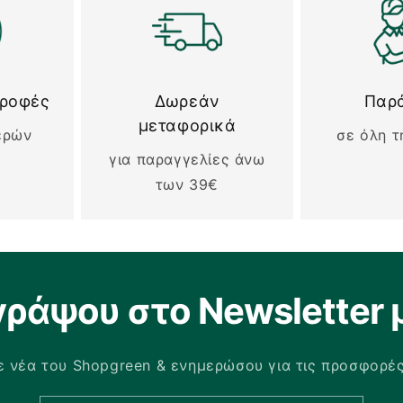
τροφές
Δωρεάν
Παρ
μεταφορικά
ερών
σε όλη τ
για παραγγελίες άνω
των 39€
γράψου στο Newsletter 
 νέα του Shopgreen & ενημερώσου για τις προσφορέ