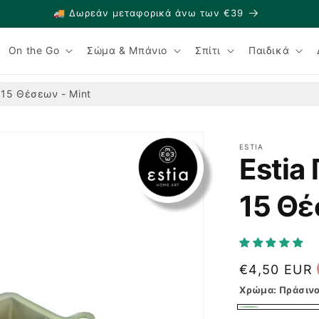
🚚 Δωρεάν μεταφορικά άνω των €39
On the Go
Σώμα & Μπάνιο
Σπίτι
Παιδικά
 15 Θέσεων - Mint
ESTIA
Estia
15 Θέ
Κανονική
€4,50 EUR
τιμή
Χρώμα:
Πράσιν
Πράσινο
Η