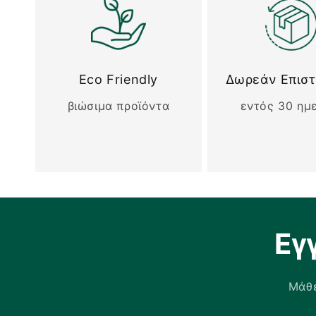
Eco Friendly
Δωρεάν Επισ
βιώσιμα προϊόντα
εντός 30 ημ
Εγ
Μάθε