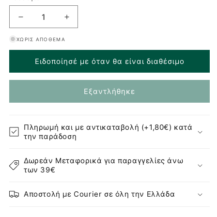
Μείωση
Αύξηση
ποσότητας
ποσότητας
ΧΩΡΊΣ ΑΠΌΘΕΜΑ
για
για
Estia
Estia
Ειδοποίησέ με όταν θα είναι διαθέσιμο
Τρίφτης
Τρίφτης
Allure
Allure
Ανοξείδωτος
Ανοξείδωτος
Εξαντλήθηκε
Κωνικός
Κωνικός
με
με
Δοχείο
Δοχείο
Πληρωμή και με αντικαταβολή (+1,80€) κατά
την παράδοση
Δωρεάν Μεταφορικά για παραγγελίες άνω
των 39€
Αποστολή με Courier σε όλη την Ελλάδα