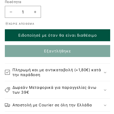
Ποσότητα
παραλλαγή
εξαντλήθηκε
Μείωση
Αύξηση
ή
ποσότητας
ποσότητας
ΧΩΡΊΣ ΑΠΌΘΕΜΑ
για
για
δεν
Ecolife
Ecolife
είναι
Ειδοποίησέ με όταν θα είναι διαθέσιμο
Coffee
Coffee
διαθέσιμη
Cup
Cup
Ποτήρι
Ποτήρι
Εξαντλήθηκε
Θερμός
Θερμός
Λιλά
Λιλά
Ματ
Ματ
-
-
Πληρωμή και με αντικαταβολή (+1,80€) κατά
370ml
370ml
την παράδοση
Δωρεάν Μεταφορικά για παραγγελίες άνω
των 39€
Αποστολή με Courier σε όλη την Ελλάδα