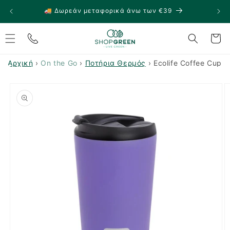
μετάβαση
🚚 Δωρεάν μεταφορικά άνω των €39
🏠
στο
περιεχόμενο
Καλάθι
Αρχική
›
On the Go
›
Ποτήρια Θερμός
›
Ecolife Coffee Cup 
Μετάβαση
στις
πληροφορίες
προϊόντος