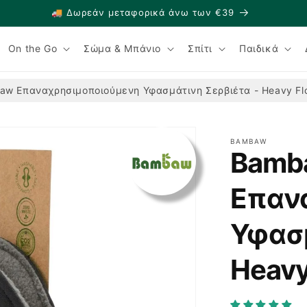
🚚 Δωρεάν μεταφορικά άνω των €39
On the Go
Σώμα & Μπάνιο
Σπίτι
Παιδικά
aw Επαναχρησιμοποιούμενη Υφασμάτινη Σερβιέτα - Heavy Fl
BAMBAW
Bamb
Επαν
Υφασμ
Heavy