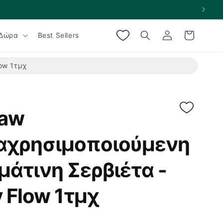
Σύνδεση
Καλάθι
Δώρα
Best Sellers
ow 1τμχ
aw
αχρησιμοποιούμενη
άτινη Σερβιέτα -
 Flow 1τμχ