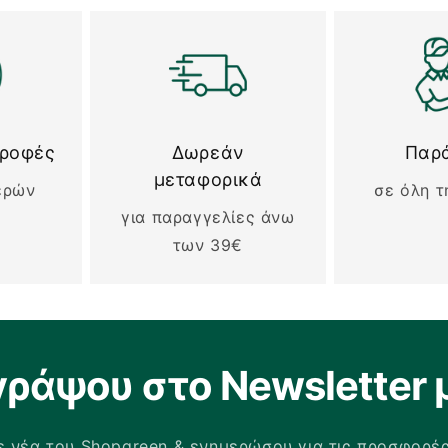
τροφές
Δωρεάν
Παρ
μεταφορικά
ερών
σε όλη τ
για παραγγελίες άνω
των 39€
γράψου στο Newsletter 
 νέα του Shopgreen & ενημερώσου για τις προσφορέ