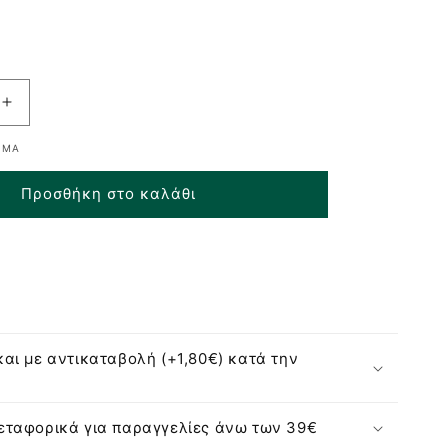
R
Αύξηση
ποσότητας
ΕΜΑ
για
Bambaw
Προσθήκη στο καλάθι
ιμοποιούμενη
Επαναχρησιμοποιούμενη
η
Υφασμάτινη
Σερβιέτα
-
Heavy
Flow
1τμχ
αι με αντικαταβολή (+1,80€) κατά την
ταφορικά για παραγγελίες άνω των 39€