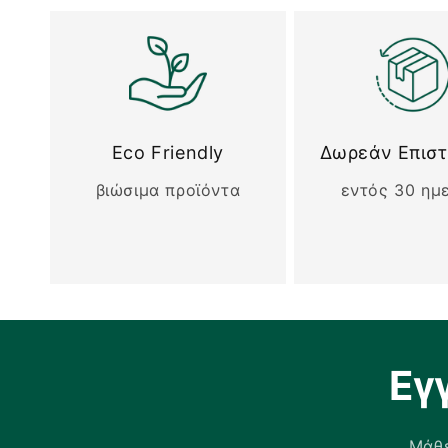
Eco Friendly
Δωρεάν Επισ
βιώσιμα προϊόντα
εντός 30 ημ
Εγ
Μάθε