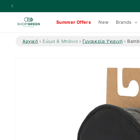
μετάβαση
στο
περιεχόμενο
Summer Offers
New
Brands
Αρχική
›
Σώμα & Μπάνιο
›
Γυναικεία Υγιεινή
›
Bamb
Μετάβαση
στις
πληροφορίες
προϊόντος