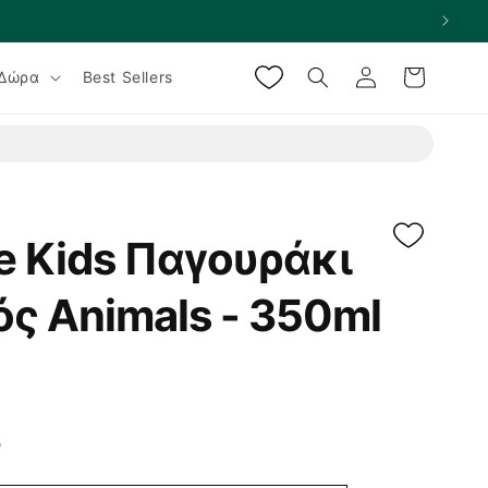
Σύνδεση
Καλάθι
Δώρα
Best Sellers
fe Kids Παγουράκι
ς Animals - 350ml
ο