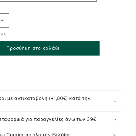
Αύξηση
ποσότητας
ΕΜΑ
για
Ecolife
Προσθήκη στο καλάθι
Kids
Παγουράκι
Θερμός
Animals
-
350ml
αι με αντικαταβολή (+1,80€) κατά την
ταφορικά για παραγγελίες άνω των 39€
με Courier σε όλη την Ελλάδα