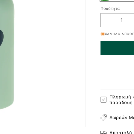
Γαλάζιο
Πράσινο
Ποσότητα
Μείωση
ποσότητας
ΧΑΜΗΛΌ ΑΠΌΘ
για
Ecolife
Kids
Παγουράκι
Θερμός
Animals
-
350ml
Πληρωμή κ
παράδοση
Δωρεάν Με
Αποστολή 