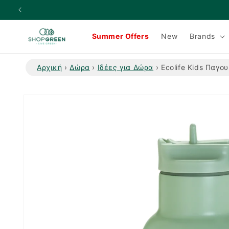
μετάβαση
στο
περιεχόμενο
Summer Offers
New
Brands
Αρχική
›
Δώρα
›
Ιδέες για Δώρα
›
Ecolife Kids Παγο
Μετάβαση
στις
πληροφορίες
προϊόντος