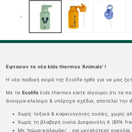
1
στο
βοηθητικό
παράθυρο
Εφτασαν τα νέα kids thermos 'Animals' !
Η νέα παιδική σειρά της Ecolife ήρθε για να μας ξε
Mε τα
Ecolife
kids thermos είστε σίγουροι ότι τα π
άνοιγμα-κλείσιμο & υπέροχα σχέδια, αποτελεί την 
Χωρίς τοξικά & καρκινογόνες ουσίες, χωρίς αλ
Χωρίς τη βλαβερή ουσία Δισφαινόλη Α (BPA fre
Με ‘πώμα-καλαμάκι’ , για μεγαλύτερη ευκολία