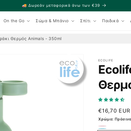
🚚 Δωρεάν μεταφορικά άνω των €39
On the Go
Σώμα & Μπάνιο
Σπίτι
Παιδικά
υράκι Θερμός Animals - 350ml
ECOLIFE
Ecoli
Θερμό
Κανονική
€16,70 EUR
τιμή
Χρώμα:
Πράσιν
Ροζ