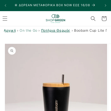
μετάβαση
☀️ ΔΩΡΕΑΝ ΜΕΤΑΦΟΡΙΚΑ BOX NOW ΕΩΣ 16/08
🏠
στο
περιεχόμενο
Καλάθι
Αρχική
›
On the Go
›
Ποτήρια Θερμός
›
Boobam Cup Lite Πο
Μετάβαση
στις
πληροφορίες
προϊόντος