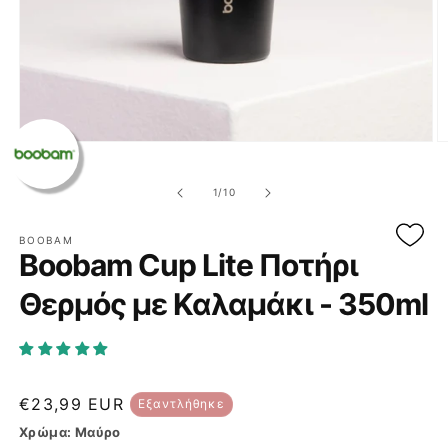
Άνοιγμα
Ά
μέσου
μ
1
2
στο
σ
από
1
/
10
βοηθητικό
β
παράθυρο
π
BOOBAM
Boobam Cup Lite Ποτήρι
Θερμός με Καλαμάκι - 350ml
Κανονική
€23,99 EUR
Εξαντλήθηκε
τιμή
Χρώμα:
Μαύρο